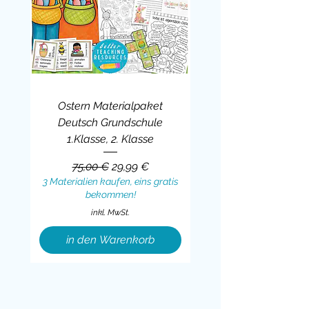
Ostern Materialpaket
Deutsch Grundschule
1.Klasse, 2. Klasse
Standardpreis
Sale-Preis
75,00 €
29,99 €
3 Materialien kaufen, eins gratis
bekommen!
inkl. MwSt.
in den Warenkorb
Sale
BUNDLE
BUNDLE
BUNDLE
BUNDLE
BUNDLE
BUNDLE
BUNDLE
BUNDLE
BUNDLE
BUNDLE
BUNDLE
BUNDLE
BUNDLE
BUNDLE
BUNDLE
BUNDLE
BUNDLE
Sale
BUNDLE
Sale
BUNDLE
BUNDLE