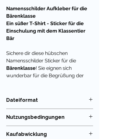
Namensschilder Aufkleber für die
Bärenklasse
Ein süßer T-Shirt - Sticker für die
Einschulung mit dem Klassentier
Bär
Sichere dir diese hübschen
Namensschilder Sticker für die
Bärenklasse
! Sie eignen sich
wunderbar für die Begrüßung der
Kinder am ersten Schultag oder für
die Beschriftung deiner Materialien im
Klassenzimmer und im Lehrerbüro.
Dateiformat
PDF
Die Klassentier - Sticker eignen sich
Nutzungsbedingungen
auch prima als Kennzeichnung für
alles, was mit den
Die Nutzung meiner Unterrichtsmaterialien
Kaufabwicklung
Klassenmaskottchen zu tun hat: zum
ist nur für die eigenen Klassen erlaubt. Die