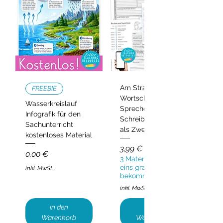
Am Strand –
FREEBIE
Wortschatz,
Wasserkreislauf
Sprechen und
Infografik für den
Schreiben | Deutsch
Sachunterricht
als Zweitsprache
kostenloses Material
Preis
3,99 €
Preis
0,00 €
3 Materialien kaufen,
eins gratis
inkl. MwSt.
bekommen!
inkl. MwSt.
in den
in den
Warenkorb
Warenkorb